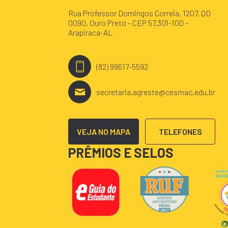
Rua Professor Domingos Correia, 1207, QD
0090. Ouro Preto - CEP 57.301-100 -
Arapiraca-AL
(82) 99617-5592
secretaria.agreste@cesmac.edu.br
VEJA NO MAPA
TELEFONES
PRÊMIOS E SELOS