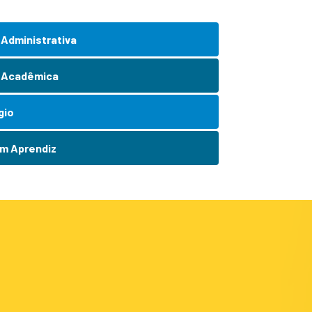
 Administrativa
 Acadêmica
gio
m Aprendiz