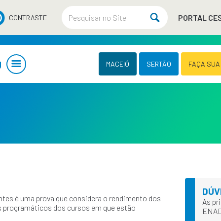
PORTAL CE
CONTRASTE
U
MACEIÓ
SERTÃO
FAÇA SUA
DÚV
es é uma prova que considera o rendimento dos
As pr
s programáticos dos cursos em que estão
ENA