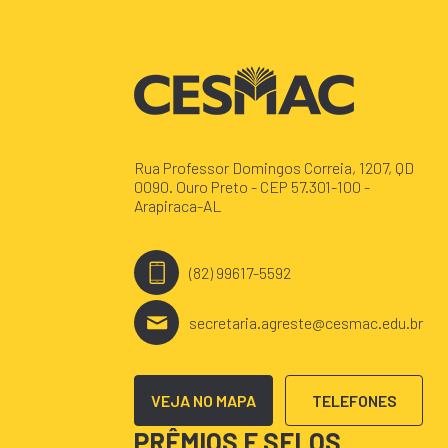
Rua Professor Domingos Correia, 1207, QD
0090. Ouro Preto - CEP 57.301-100 -
Arapiraca-AL
(82) 99617-5592
secretaria.agreste@cesmac.edu.br
VEJA NO MAPA
TELEFONES
PRÊMIOS E SELOS