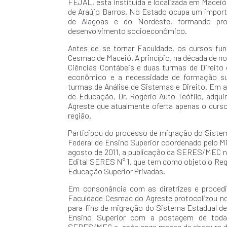
FEJAL, esta instituída e localizada em Maceió
de Araújo Barros. No Estado ocupa um impor
de Alagoas e do Nordeste, formando prof
desenvolvimento socioeconômico.
Antes de se tornar Faculdade, os cursos f
Cesmac de Maceió. A princípio, na década de n
Ciências Contábeis e duas turmas de Direito 
econômico e a necessidade de formação sup
turmas de Análise de Sistemas e Direito. Em ab
de Educação, Dr. Rogério Auto Teófilo, adqu
Agreste que atualmente oferta apenas o curso
região.
Participou do processo de migração do Siste
Federal de Ensino Superior coordenado pelo M
agosto de 2011, a publicação da SERES/MEC no
Edital SERES N° 1, que tem como objeto o Reg
Educação Superior Privadas.
Em consonância com as diretrizes e proced
Faculdade Cesmac do Agreste protocolizou no
para fins de migração do Sistema Estadual d
Ensino Superior com a postagem de toda
SERES/MEC e, após onze meses da abertura do 