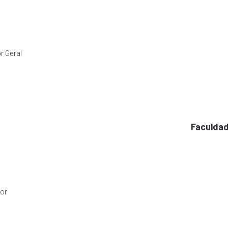
r Geral
aculdade CESMAC do Agreste
Faculda
dor