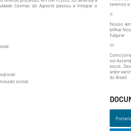
teremos a v
culdade Cesmac do Agreste passou a integrar o
II
Nosso lema
brilhar No
fulgurar
III
onal;
Como jorra
sol Ascend
escol. De
ardor varon
regional;
do Brasil
nclusão social;
DOCU
Portari