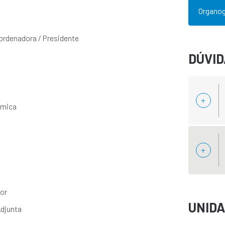
Organo
ordenadora / Presidente
DÚVI
êmica
dor
UNID
Adjunta