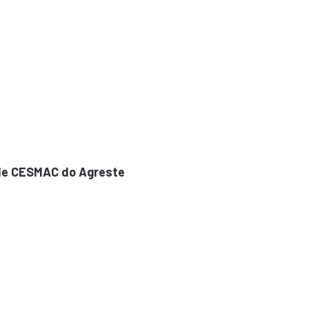
de CESMAC do Agreste
Faculdade CESM