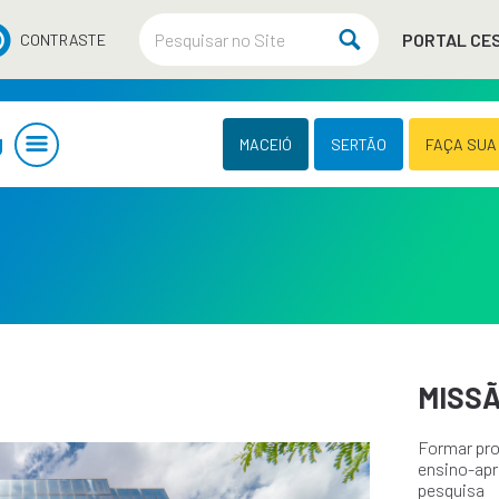
PORTAL CE
CONTRASTE
U
MACEIÓ
SERTÃO
FAÇA SUA
MISS
Formar pro
ensino-apr
pesquisa 