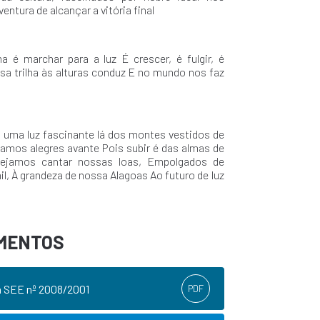
entura de alcançar a vitória final
 é marchar para a luz É crescer, é fulgir, é
ssa trilha às alturas conduz E no mundo nos faz
 uma luz fascinante lá dos montes vestidos de
amos alegres avante Pois subir é das almas de
sejamos cantar nossas loas, Empolgados de
il, À grandeza de nossa Alagoas Ao futuro de luz
MENTOS
a SEE nº 2008/2001
PDF