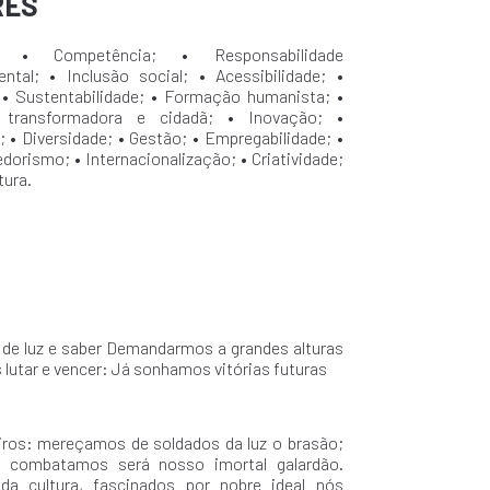
RES
; • Competência; • Responsabilidade
ntal; • Inclusão social; • Acessibilidade; •
 • Sustentabilidade; • Formação humanista; •
 transformadora e cidadã; • Inovação; •
; • Diversidade; • Gestão; • Empregabilidade; •
orismo; • Internacionalização; • Criatividade;
tura.
de luz e saber Demandarmos a grandes alturas
lutar e vencer: Já sonhamos vitórias futuras
ros: mereçamos de soldados da luz o brasão;
ia combatamos será nosso imortal galardão.
 da cultura, fascinados por nobre ideal nós