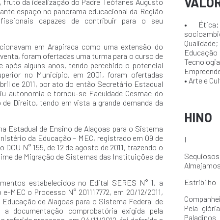
VALO
, fruto da idealização do Padre Teófanes Augusto
tante espaço no panorama educacional da Região
issionais capazes de contribuir para o seu
• Ética
socioambie
Qualidade;
uncionavam em Arapiraca como uma extensão do
Educação
oventa, foram ofertadas uma turma para o curso de
Tecnologia
e após alguns anos, tendo percebido o potencial
Empreended
erior no Município, em 2001, foram ofertadas
• Arte e Cul
ril de 2011, por ato do então Secretário Estadual
iriu autonomia e tornou-se Faculdade Cesmac do
 de Direito, tendo em vista a grande demanda da
HINO
ma Estadual de Ensino de Alagoas para o Sistema
inistério da Educação – MEC, registrado em 09 de
I
 DOU N° 155, de 12 de agosto de 2011, trazendo o
Sequiosos 
ime de Migração de Sistemas das Instituições de
Almejamos 
Estribilho
imentos estabelecidos no Edital SERES N° 1, a
 e-MEC o Processo N° 201117772, em 20/12/2011,
Companhei
e Educação de Alagoas para o Sistema Federal de
Pela glór
 a documentação comprobatória exigida pela
Paladinos
referido processo, em 04/11/2012, foi deferida a