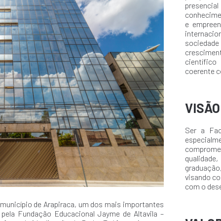
presencia
conhecimen
e empreen
internacio
sociedade 
crescimen
científico
coerente c
VISÃO
Ser a Fac
especialm
compromet
qualidade,
graduação
visando co
com o desen
 município de Arapiraca, um dos mais importantes
a pela Fundação Educacional Jayme de Altavila –