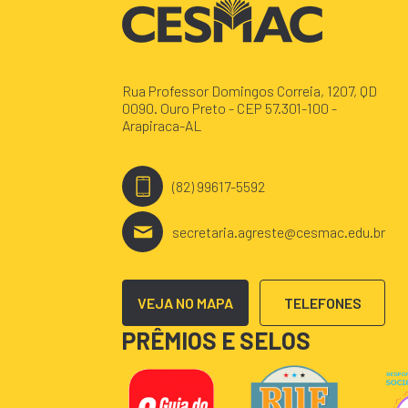
Rua Professor Domingos Correia, 1207, QD
0090. Ouro Preto - CEP 57.301-100 -
Arapiraca-AL
(82) 99617-5592
secretaria.agreste@cesmac.edu.br
VEJA NO MAPA
TELEFONES
PRÊMIOS E SELOS