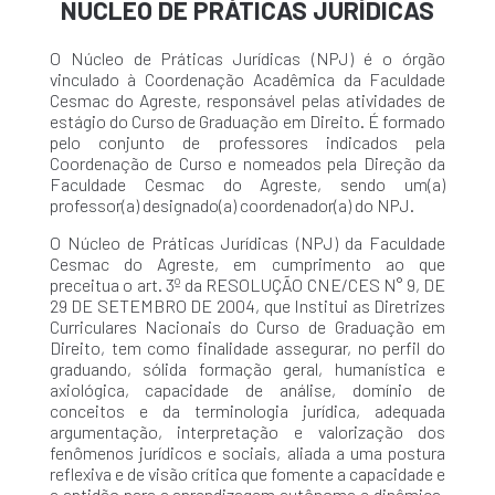
NÚCLEO DE PRÁTICAS JURÍDICAS
O Núcleo de Práticas Jurídicas (NPJ) é o órgão
vinculado à Coordenação Acadêmica da Faculdade
Cesmac do Agreste, responsável pelas atividades de
estágio do Curso de Graduação em Direito.
É formado
pelo conjunto de professores indicados pela
Coordenação de Curso e nomeados pela Direção da
Faculdade Cesmac do Agreste, sendo um(a)
professor(a) designado(a) coordenador(a) do NPJ.
O Núcleo de Práticas Jurídicas (NPJ) da Faculdade
Cesmac do Agreste, em cumprimento ao que
preceitua o art. 3º da RESOLUÇÃO CNE/CES N° 9, DE
29 DE SETEMBRO DE 2004, que Institui as Diretrizes
Curriculares Nacionais do Curso de Graduação em
Direito, tem como finalidade assegurar, no perfil do
graduando, sólida formação geral, humanística e
axiológica, capacidade de análise, domínio de
conceitos e da terminologia jurídica, adequada
argumentação, interpretação e valorização dos
fenômenos jurídicos e sociais, aliada a uma postura
reflexiva e de visão crítica que fomente a capacidade e
a aptidão para a aprendizagem autônoma e dinâmica,