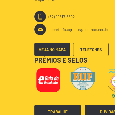
(82) 99617-5592
secretaria.agreste@cesmac.edu.br
VEJA NO MAPA
TELEFONES
PRÊMIOS E SELOS
TRABALHE
DÚVIDA