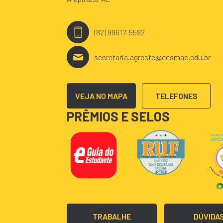
(82) 99617-5592
secretaria.agreste@cesmac.edu.br
VEJA NO MAPA
TELEFONES
PRÊMIOS E SELOS
TRABALHE
DÚVIDA