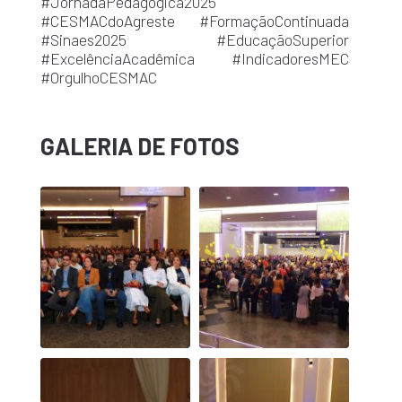
#JornadaPedagógica2025
#CESMACdoAgreste #FormaçãoContinuada
#Sinaes2025 #EducaçãoSuperior
#ExcelênciaAcadêmica #IndicadoresMEC
#OrgulhoCESMAC
GALERIA DE FOTOS