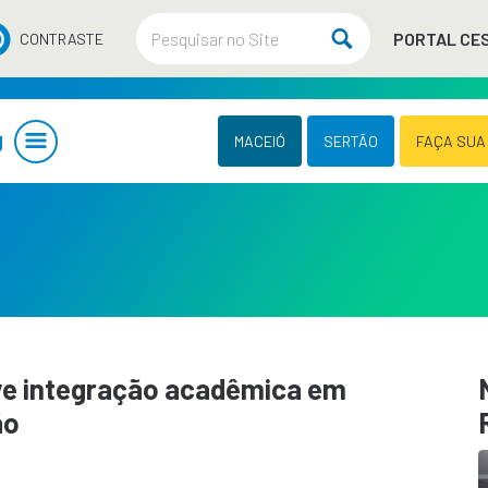
PORTAL CE
CONTRASTE
U
MACEIÓ
SERTÃO
FAÇA SUA
e integração acadêmica em
ão