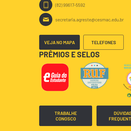
(82) 99617-5592
secretaria.agreste@cesmac.edu.br
VEJA NO MAPA
TELEFONES
PRÊMIOS E SELOS
TRABALHE
DÚVIDA
CONOSCO
FREQUEN