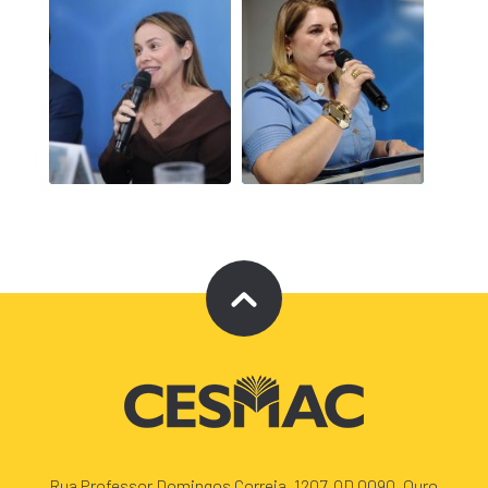
Rua Professor Domingos Correia, 1207, QD 0090. Ouro